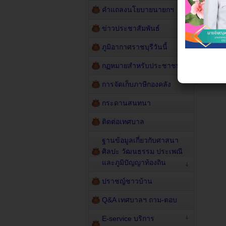
คำแถลงนโยบายนายกฯ
ข่าวประชาสัมพันธ์
ภูมิอากาศราชบุรีวันนี้
กฏหมายสำหรับประชาชน
การจัดเก็บภาษีกองคลัง
กระดานสนทนา
ติดต่อเทศบาล
ฐานข้อมูลเกี่ยวกับศาสนา
ศิลปะ วัฒนธรรม ประเพณี
และภูมิปัญญาท้องถิน
ปราชญ์ชาวบ้าน
Q&A เทศบาลฯ ถาม-ตอบ
E-service บริการ