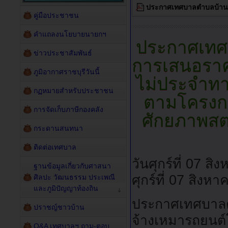
ประกาศเทศบาลตำบลบ้านฆ้อ
คู่มือประชาชน
คำแถลงนโยบายนายกฯ
ประกาศเทศบ
ข่าวประชาสัมพันธ์
การเสนอราค
ภูมิอากาศราชบุรีวันนี้
ไม่ประจำทา
กฏหมายสำหรับประชาชน
ตามโครงกา
การจัดเก็บภาษีกองคลัง
ศักยภาพสต
กระดานสนทนา
ติดต่อเทศบาล
วันศุกร์ที่ 07 
ฐานข้อมูลเกี่ยวกับศาสนา
ศุกร์ที่ 07 สิง
ศิลปะ วัฒนธรรม ประเพณี
และภูมิปัญญาท้องถิน
ประกาศเทศบาลต
ปราชญ์ชาวบ้าน
จ้างเหมารถยนต
Q&A เทศบาลฯ ถาม-ตอบ